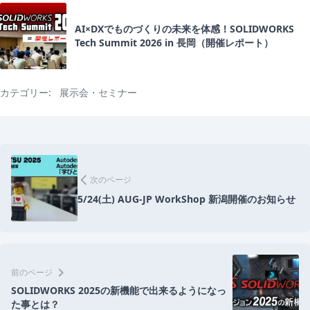
AI×DXでものづくりの未来を体感！SOLIDWORKS
Tech Summit 2026 in 長岡（開催レポート）
カテゴリー:
展示会・セミナー
前
後
arrow_back_ios
次のページ
の
5/24(土) AUG-JP WorkShop 新潟開催のお知らせ
記
事
chevron_right
前のページ
SOLIDWORKS 2025の新機能で出来るようになっ
た事とは？