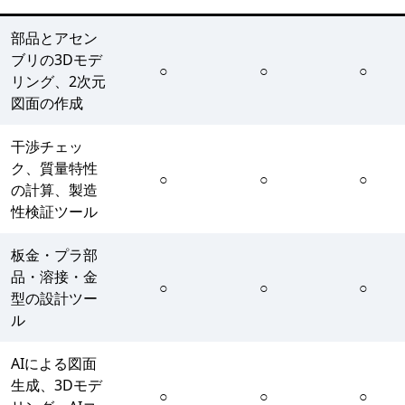
部品とアセン
ブリの3Dモデ
○
○
○
リング、2次元
図面の作成
干渉チェッ
ク、質量特性
○
○
○
の計算、製造
性検証ツール
板金・プラ部
品・溶接・金
○
○
○
型の設計ツー
ル
AIによる図面
生成、3Dモデ
○
○
○