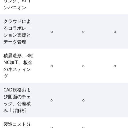
リング、AIコ
ンパニオン
クラウドによ
るコラボレー
○
○
○
ション支援と
データ管理
積層造形、3軸
NC加工、板金
○
○
○
のネスティン
グ
CAD規格およ
び図面のチェ
○
○
ック、公差積
み上げ解析
製造コスト分
○
○