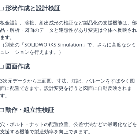
□ 形状作成と設計検証
板金設計、溶接、射出成形の検証など製品化の支援機能は、部
品・解析・図面のデータと連想性があり変更は全体へ反映され
ます。
（別売の「
SOLIDWORKS Simulation
」で、さらに高度なシミ
ュレーションを行えます。）
□ 図面作成
3次元データから三面図、寸法、注記、バルーンをすばやく図
面に配置できます。設計変更を行うと図面に自動反映されま
す。
□ 動作・組立性検証
穴・ボルト・ナットの配置位置、公差寸法などの最適化などを
支援する機能で製造効率を向上できます。