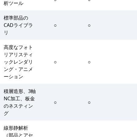
析ツール
標準部品の
CADライブラ
○
○
リ
高度なフォト
リアリスティ
ックレンダリ
○
○
ング・アニメ
ーション
積層造形、3軸
NC加工、板金
○
○
のネスティン
グ
線形静解析
（部品とアセ