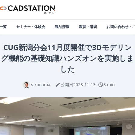
一覧
セミナー・体験会
製品情報
教育・講習
お問い合わせ・
CUG新潟分会11月度開催で3Dモデリン
グ機能の基礎知識ハンズオンを実施しま
した
s.kodama
s.kodama
公開日
2023-11-13
3 min
edit
schedule