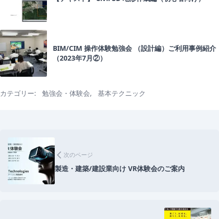
BIM/CIM 操作体験勉強会 （設計編）ご利用事例紹介
（2023年7月②）
カテゴリー:
勉強会・体験会
,
基本テクニック
前
後
arrow_back_ios
次のページ
の
製造・建築/建設業向け VR体験会のご案内
記
事