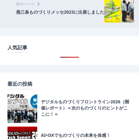
chevron_right
前のページ
燕三条ものづくりメッセ2023に出展しました
人気記事
最近の投稿
デジタルものづくりフロントライン2026（開
催レポート）＝次のものづくりのヒントがこ
こに！＝
AI×DXでものづくりの未来を体感！