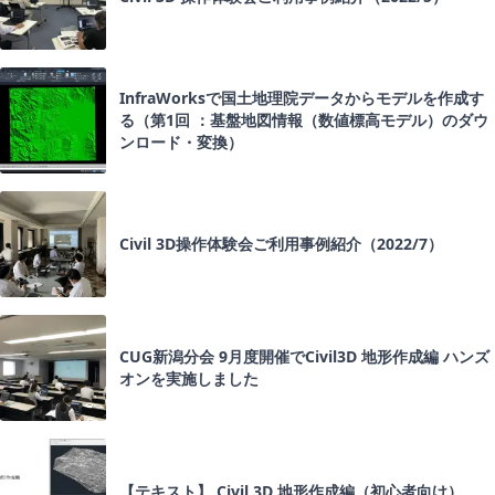
InfraWorksで国土地理院データからモデルを作成す
る（第1回 ：基盤地図情報（数値標高モデル）のダウ
ンロード・変換）
Civil 3D操作体験会ご利用事例紹介（2022/7）
CUG新潟分会 9月度開催でCivil3D 地形作成編 ハンズ
オンを実施しました
【テキスト】 Civil 3D 地形作成編（初心者向け）