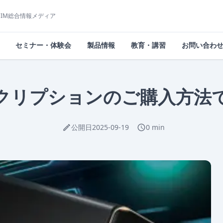
/CIM総合情報メディア
セミナー・体験会
製品情報
教育・講習
お問い合わ
クリプションのご購入方法
公開日
2025-09-19
0 min
edit
schedule