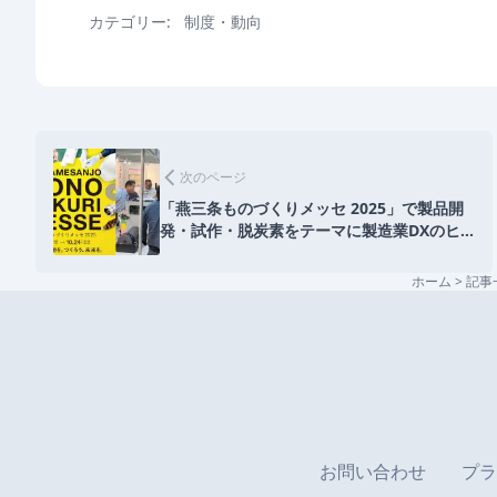
カテゴリー:
制度・動向
前
後
arrow_back_ios
次のページ
の
「燕三条ものづくりメッセ 2025」で製品開
記
発・試作・脱炭素をテーマに製造業DXのヒ
事
ントを紹介！
ホーム
>
記事
お問い合わせ
プラ